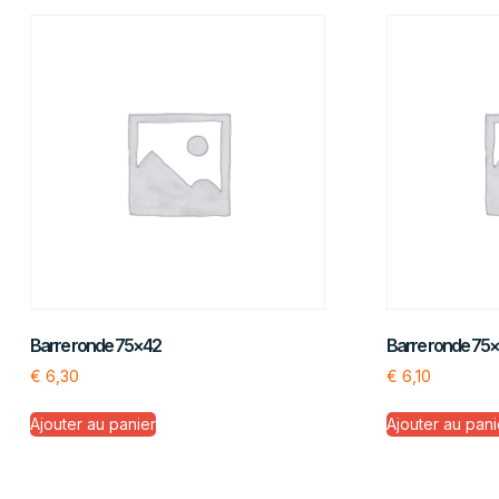
Barre ronde 75×42
Barre ronde 75
€
6,30
€
6,10
Ajouter au panier
Ajouter au pani