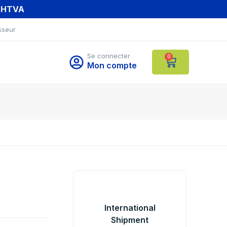
T HTVA
sseur
Se connecter
0
Mon compte
International
Shipment