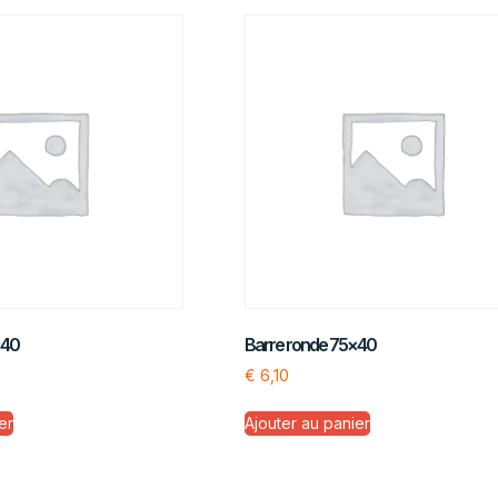
×40
Barre ronde 75×40
€
6,10
er
Ajouter au panier