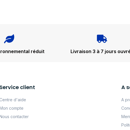
ironnemental réduit
Livraison 3 à 7 jours ouvr
Service client
A s
Centre d'aide
A pr
Mon compte
Cond
Nous contacter
Ment
Poli