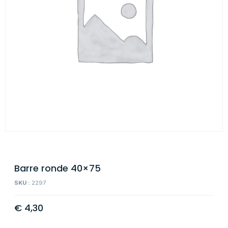
Barre ronde 40×75
SKU :
2297
€
4,30