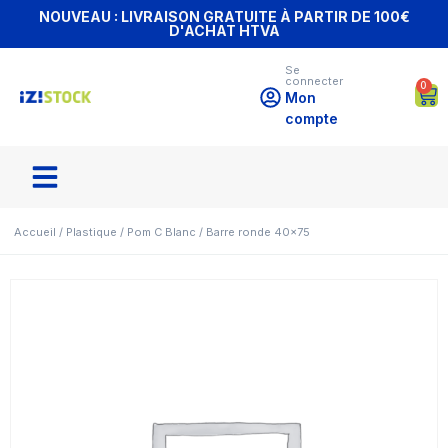
NOUVEAU : LIVRAISON GRATUITE À PARTIR DE 100€
D'ACHAT HTVA
Se
connecter
0
Mon
compte
Accueil
/
Plastique
/
Pom C Blanc
/ Barre ronde 40×75