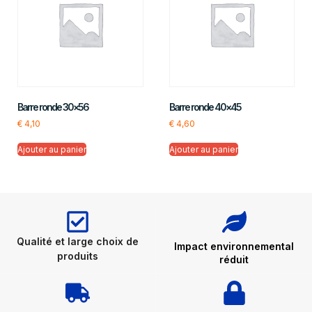
Barre ronde 30×56
Barre ronde 40×45
€
4,10
€
4,60
Ajouter au panier
Ajouter au panier
Qualité et large choix de
Impact environnemental
produits
réduit