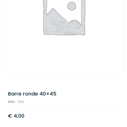
Barre ronde 40×45
SKU :
1183
€
4,00