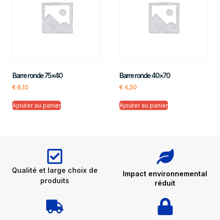
Barre ronde 75×40
Barre ronde 40×70
€
6,10
€
4,50
Ajouter au panier
Ajouter au panier
Qualité et large choix de
Impact environnemental
produits
réduit