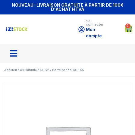
NOUVEAU : LIVRAISON GRATUITE À PARTIR DE 100€
D'ACHAT HTVA
Se
connecter
0
Mon
compte
Accueil
/
Aluminium
/
6082
/ Barre ronde 40×45