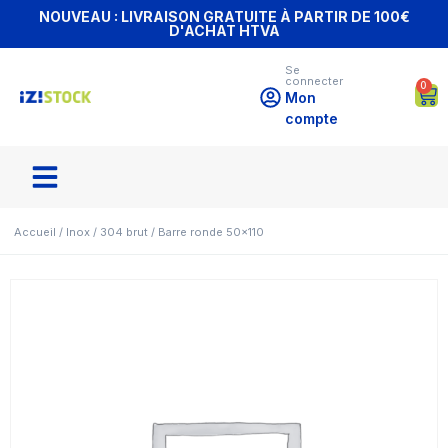
NOUVEAU : LIVRAISON GRATUITE À PARTIR DE 100€
D'ACHAT HTVA
Se
connecter
0
Mon
compte
Accueil
/
Inox
/
304 brut
/ Barre ronde 50×110