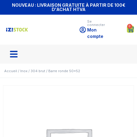
NOUVEAU : LIVRAISON GRATUITE À PARTIR DE 100€
D'ACHAT HTVA
Se
connecter
0
Mon
compte
Accueil
/
Inox
/
304 brut
/ Barre ronde 50×52