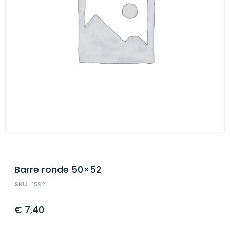
Barre ronde 50×52
SKU :
1592
€
7,40