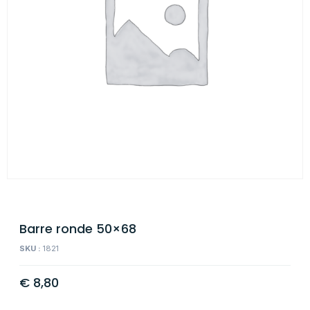
Barre ronde 50×68
SKU :
1821
€
8,80