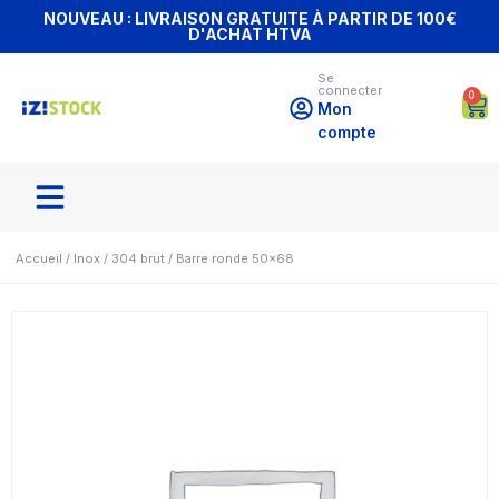
NOUVEAU : LIVRAISON GRATUITE À PARTIR DE 100€
D'ACHAT HTVA
Se
connecter
0
Mon
compte
Accueil
/
Inox
/
304 brut
/ Barre ronde 50×68