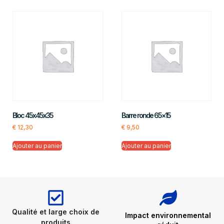
Bloc 45x45x35
Barre ronde 65×15
€
12,30
€
9,50
Ajouter au panier
Ajouter au panier
Qualité et large choix de
Impact environnemental
produits