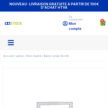
NOUVEAU : LIVRAISON GRATUITE À PARTIR DE 100€
D'ACHAT HTVA
Se
connecter
0
Mon
compte
Accueil
/
Laiton
/
Non repéré
/ Barre ronde 55×45