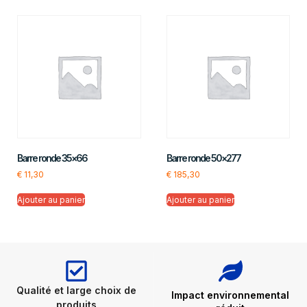
Barre ronde 35×66
Barre ronde 50×277
€
11,30
€
185,30
Ajouter au panier
Ajouter au panier
Qualité et large choix de
Impact environnemental
produits