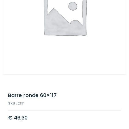
Barre ronde 60×117
SKU :
2191
€
46,30