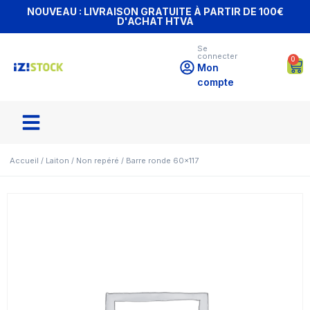
NOUVEAU : LIVRAISON GRATUITE À PARTIR DE 100€
D'ACHAT HTVA
Se
connecter
0
Mon
compte
Accueil
/
Laiton
/
Non repéré
/ Barre ronde 60×117