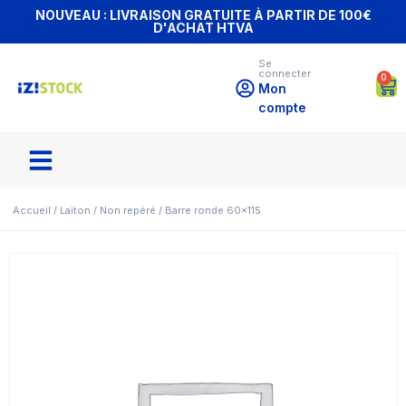
NOUVEAU : LIVRAISON GRATUITE À PARTIR DE 100€
D'ACHAT HTVA
Se
connecter
0
Mon
compte
Accueil
/
Laiton
/
Non repéré
/ Barre ronde 60×115