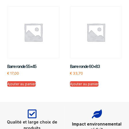
Barre ronde 55×45
Barre ronde 60×83
€
17,00
€
33,70
Ajouter au panier
Ajouter au panier
Qualité et large choix de
Impact environnemental
produits