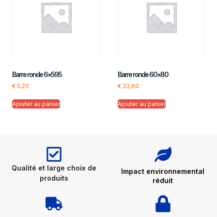
Barre ronde 6×595
Barre ronde 60×80
€
5,20
€
32,60
Ajouter au panier
Ajouter au panier
Qualité et large choix de
Impact environnemental
produits
réduit