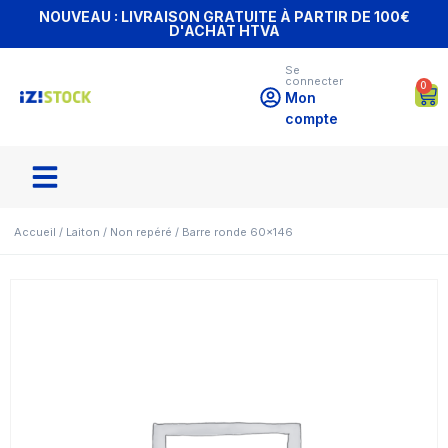
NOUVEAU : LIVRAISON GRATUITE À PARTIR DE 100€
D'ACHAT HTVA
Se
connecter
0
Mon
compte
Accueil
/
Laiton
/
Non repéré
/ Barre ronde 60×146