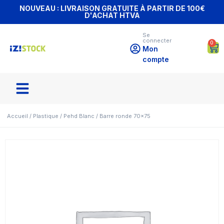
NOUVEAU : LIVRAISON GRATUITE À PARTIR DE 100€
D'ACHAT HTVA
Se
connecter
0
Mon
compte
Accueil
/
Plastique
/
Pehd Blanc
/ Barre ronde 70×75