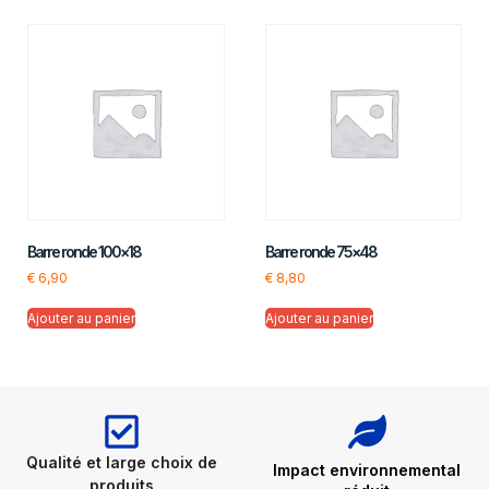
Barre ronde 100×18
Barre ronde 75×48
€
6,90
€
8,80
Ajouter au panier
Ajouter au panier
Qualité et large choix de
Impact environnemental
produits