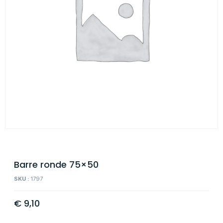
Barre ronde 75×50
SKU :
1797
€
9,10