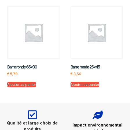
Barre ronde 65×30
Barre ronde 25×45
€
5,70
€
3,60
Ajouter au panier
Ajouter au panier
Qualité et large choix de
Impact environnemental
produits