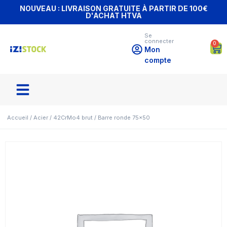
NOUVEAU : LIVRAISON GRATUITE À PARTIR DE 100€
D'ACHAT HTVA
Se
connecter
0
Mon
compte
Accueil
/
Acier
/
42CrMo4 brut
/ Barre ronde 75×50