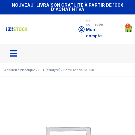
NOUVEAU : LIVRAISON GRATUITE À PARTIR DE 100€
D'ACHAT HTVA
Se
connecter
0
Mon
compte
Accueil
/
Plastique
/
PET (ertalyte)
/ Barre ronde 90×40