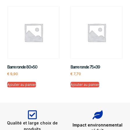
Barre ronde 80×50
Barre ronde 75×39
€
9,90
€
7,70
Ajouter au panier
Ajouter au panier
Qualité et large choix de
Impact environnemental
produits