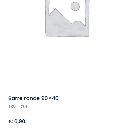
Barre ronde 90×40
SKU :
4784
€
6,90