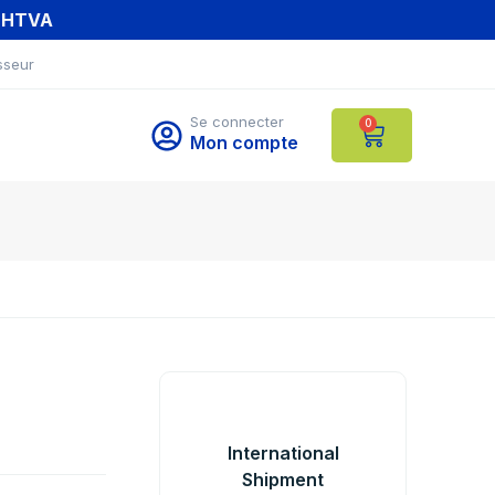
T HTVA
sseur
Se connecter
0
Mon compte
International
Shipment