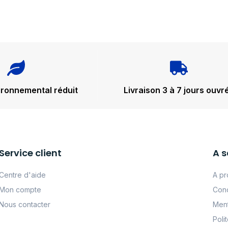
ironnemental réduit
Livraison 3 à 7 jours ouvr
Service client
A s
Centre d'aide
A pr
Mon compte
Cond
Nous contacter
Ment
Poli