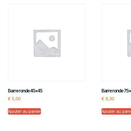
Barre ronde 45×45
Barre ronde 75
€
5,00
€
9,30
Ajouter au panier
Ajouter au pani