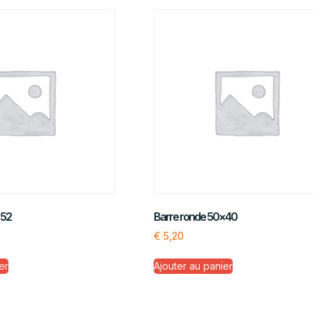
×52
Barre ronde 50×40
€
5,20
er
Ajouter au panier