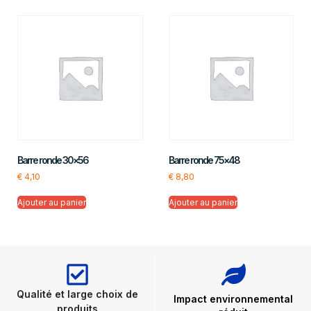
Barre ronde 30×56
Barre ronde 75×48
€
4,10
€
8,80
Ajouter au panier
Ajouter au panier
Qualité et large choix de
Impact environnemental
produits