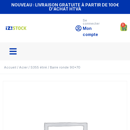
NOUVEAU : LIVRAISON GRATUITE À PARTIR DE 100€
D'ACHAT HTVA
Se
connecter
0
Mon
compte
Accueil
/
Acier
/
S355 étiré
/ Barre ronde 90×70