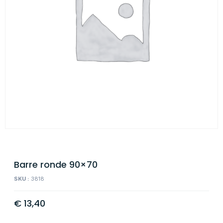
Barre ronde 90×70
SKU :
3818
€
13,40