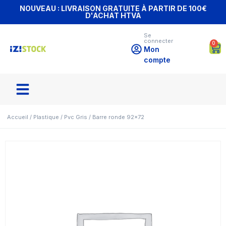
NOUVEAU : LIVRAISON GRATUITE À PARTIR DE 100€
D'ACHAT HTVA
Se
connecter
0
Mon
compte
Accueil
/
Plastique
/
Pvc Gris
/ Barre ronde 92×72