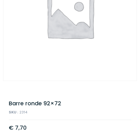
Barre ronde 92×72
SKU :
2314
€
7,70