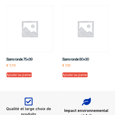
Barre ronde 75×39
Barre ronde 80×30
€
7,70
€
7,10
Ajouter au panier
Ajouter au panier
Qualité et large choix de
Impact environnemental
produits