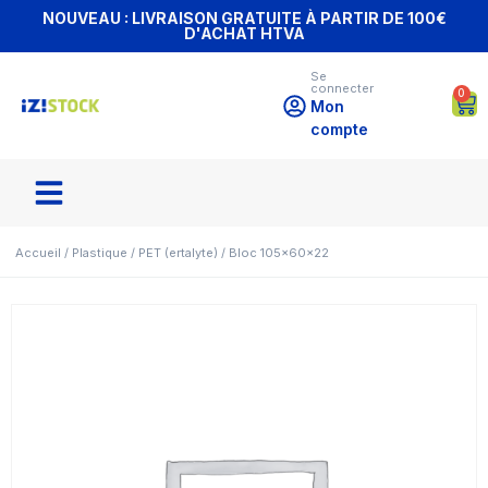
NOUVEAU : LIVRAISON GRATUITE À PARTIR DE 100€
D'ACHAT HTVA
Se
connecter
0
Mon
compte
Accueil
/
Plastique
/
PET (ertalyte)
/ Bloc 105x60x22