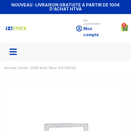
NOUVEAU : LIVRAISON GRATUITE À PARTIR DE 100€
D'ACHAT HTVA
Se
connecter
0
Mon
compte
Accueil
/
Acier
/
S355 brut
/ Bloc 124x70x20