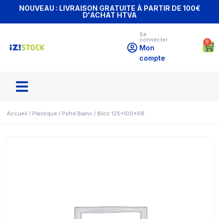
NOUVEAU : LIVRAISON GRATUITE À PARTIR DE 100€
D'ACHAT HTVA
Se
connecter
0
Mon
compte
Accueil
/
Plastique
/
Pehd Blanc
/ Bloc 125x100x68