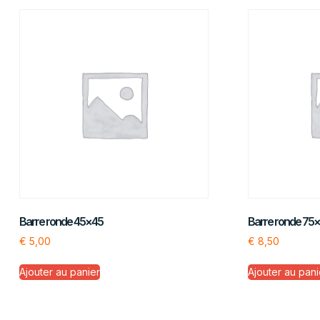
Barre ronde 45×45
Barre ronde 75
€
5,00
€
8,50
Ajouter au panier
Ajouter au pani