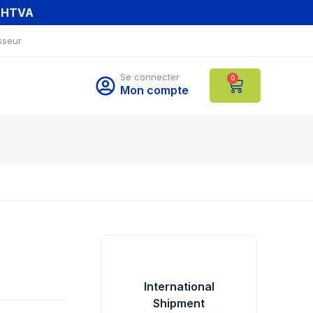
T HTVA
sseur
Se connecter
0
Mon compte
International
Shipment