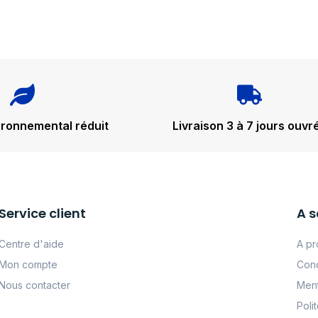
ironnemental réduit
Livraison 3 à 7 jours ouvr
Service client
A s
Centre d'aide
A pr
Mon compte
Cond
Nous contacter
Ment
Poli