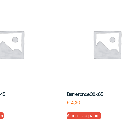
×45
Barre ronde 30×65
€
4,30
er
Ajouter au panier