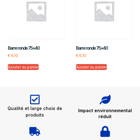
Barre ronde 75×40
Barre ronde 75×40
€
6,10
€
6,10
Ajouter au panier
Ajouter au panier
Qualité et large choix de
Impact environnemental
produits
réduit