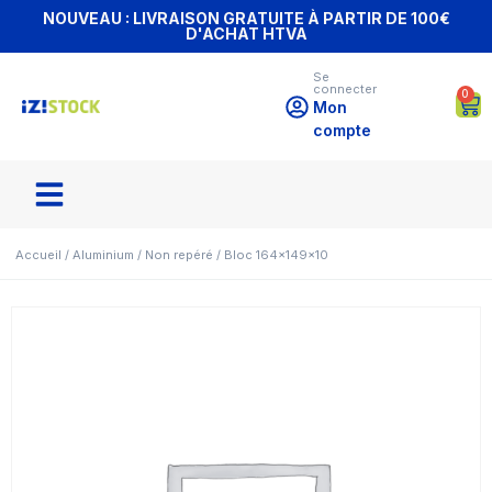
NOUVEAU : LIVRAISON GRATUITE À PARTIR DE 100€
D'ACHAT HTVA
Se
connecter
0
Mon
compte
Accueil
/
Aluminium
/
Non repéré
/ Bloc 164x149x10