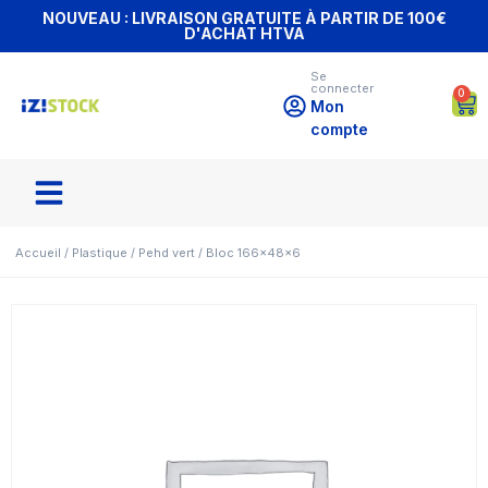
NOUVEAU : LIVRAISON GRATUITE À PARTIR DE 100€
D'ACHAT HTVA
Se
connecter
0
Mon
compte
Accueil
/
Plastique
/
Pehd vert
/ Bloc 166x48x6