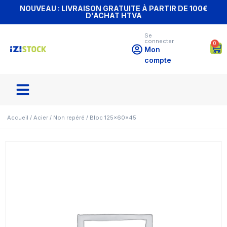
NOUVEAU : LIVRAISON GRATUITE À PARTIR DE 100€
D'ACHAT HTVA
Se
connecter
0
Mon
compte
Accueil
/
Acier
/
Non repéré
/ Bloc 125x60x45