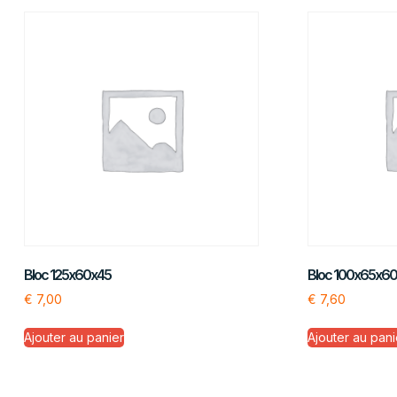
Bloc 125x60x45
Bloc 100x65x6
€
7,00
€
7,60
Ajouter au panier
Ajouter au pani