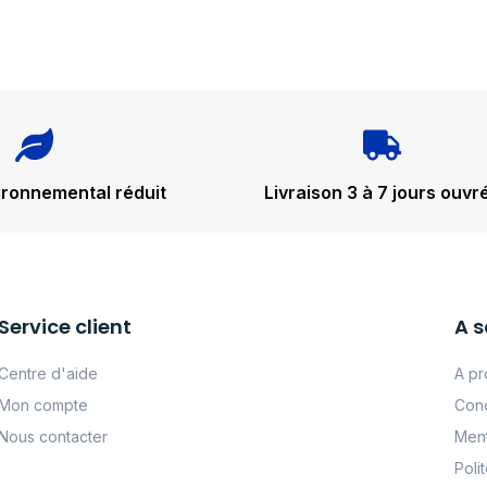
ironnemental réduit
Livraison 3 à 7 jours ouvr
Service client
A s
Centre d'aide
A pr
Mon compte
Cond
Nous contacter
Ment
Poli