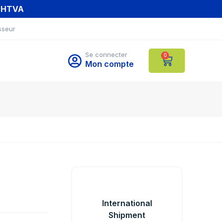
T HTVA
sseur
Se connecter
0
Mon compte
International
Shipment