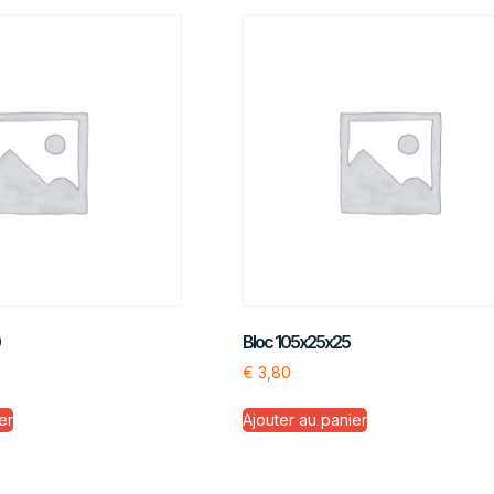
0
Bloc 105x25x25
€
3,80
er
Ajouter au panier