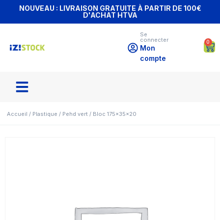
NOUVEAU : LIVRAISON GRATUITE À PARTIR DE 100€
D'ACHAT HTVA
Se
connecter
0
Mon
compte
Accueil
/
Plastique
/
Pehd vert
/ Bloc 175x35x20