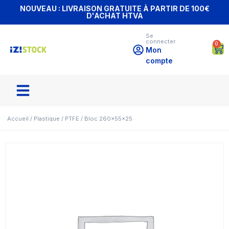
NOUVEAU : LIVRAISON GRATUITE À PARTIR DE 100€
D'ACHAT HTVA
Se
connecter
0
Mon
compte
Accueil
/
Plastique
/
PTFE
/ Bloc 260x55x25