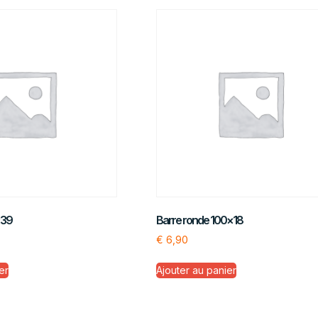
×39
Barre ronde 100×18
€
6,90
er
Ajouter au panier