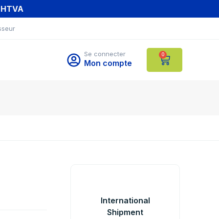
T HTVA
sseur
Se connecter
0
Mon compte
International
Shipment