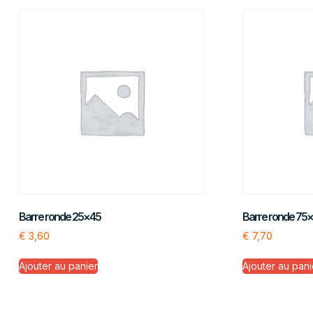
Barre ronde 25×45
Barre ronde 75
€
3,60
€
7,70
Ajouter au panier
Ajouter au pani