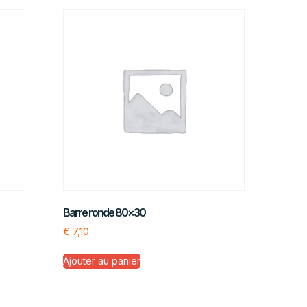
Barre ronde 80×30
€
7,10
Ajouter au panier