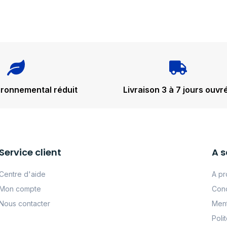
ironnemental réduit
Livraison 3 à 7 jours ouvr
Service client
A s
Centre d'aide
A pr
Mon compte
Cond
Nous contacter
Ment
Poli