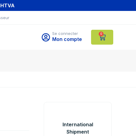
T HTVA
sseur
Se connecter
0
Mon compte
International
Shipment