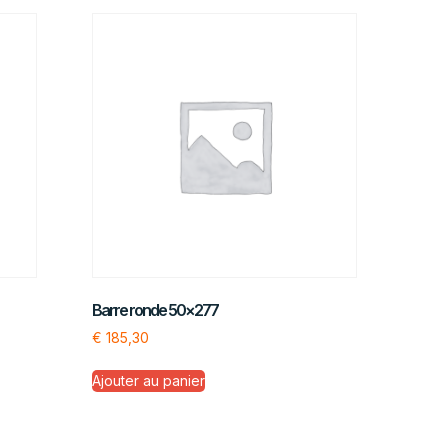
Barre ronde 50×277
€
185,30
Ajouter au panier