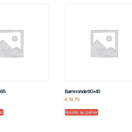
595
Barre ronde 60×45
€
19,70
er
Ajouter au panier