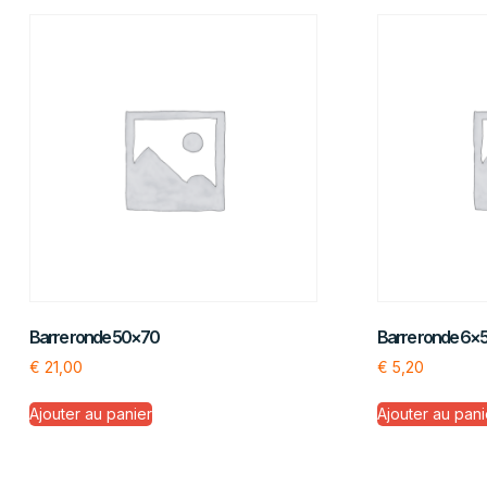
Barre ronde 50×70
Barre ronde 6×
€
21,00
€
5,20
Ajouter au panier
Ajouter au pani