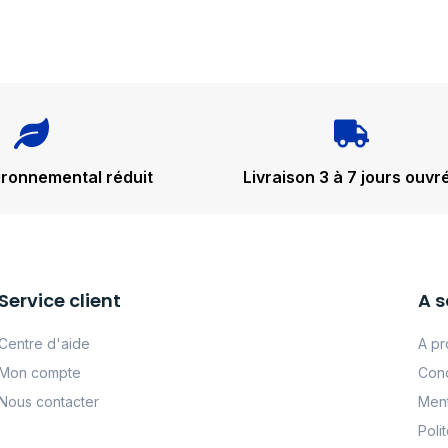
ironnemental réduit
Livraison 3 à 7 jours ouvr
Service client
A s
Centre d'aide
A pr
Mon compte
Cond
Nous contacter
Ment
Poli