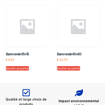
Barre ronde 65×15
Barre ronde 60×83
€
9,50
€
33,70
Ajouter au panier
Ajouter au panier
Qualité et large choix de
Impact environnemental
produits