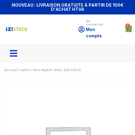
NOUVEAU : LIVRAISON GRATUITE À PARTIR DE 100€
D'ACHAT HTVA
Se
connecter
0
Mon
compte
Accueil
/
Laiton
/
Non repéré
/ Bloc 535x20x3