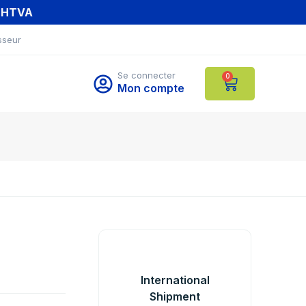
T HTVA
sseur
Se connecter
0
Mon compte
International
Shipment