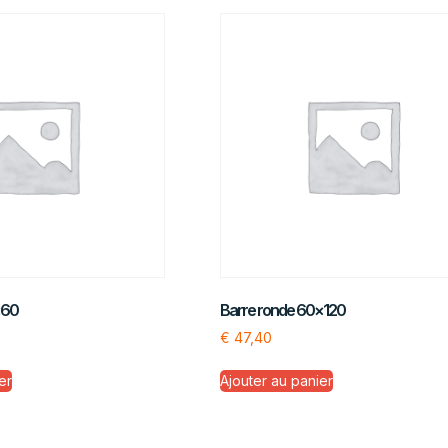
×60
Barre ronde 60×120
€
47,40
er
Ajouter au panier