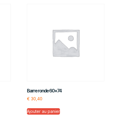
Barre ronde 60×74
€
30,40
Ajouter au panier