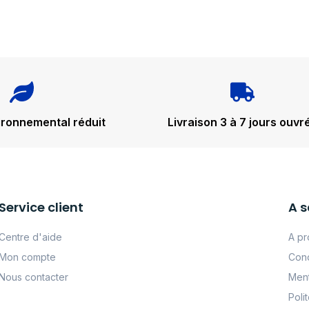
ironnemental réduit
Livraison 3 à 7 jours ouvr
Service client
A s
Centre d'aide
A pr
Mon compte
Cond
Nous contacter
Ment
Poli