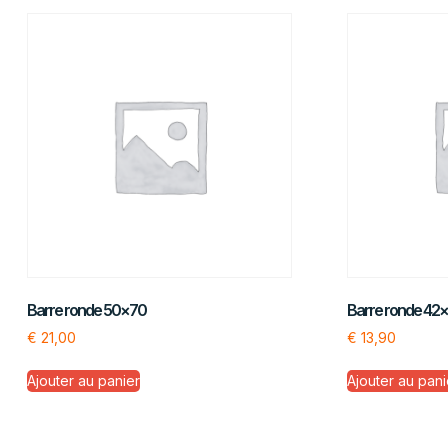
Barre ronde 50×70
Barre ronde 42
€
21,00
€
13,90
Ajouter au panier
Ajouter au pani