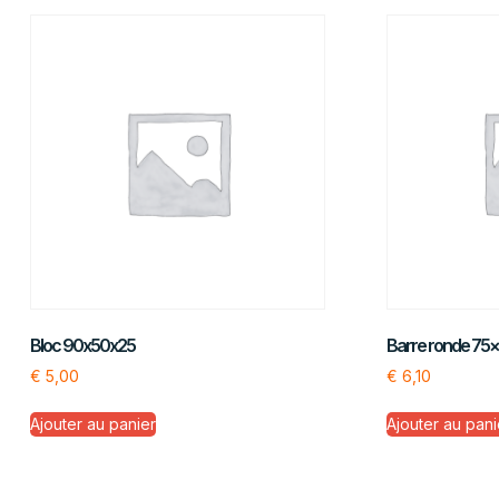
Bloc 90x50x25
Barre ronde 75
€
5,00
€
6,10
Ajouter au panier
Ajouter au pani