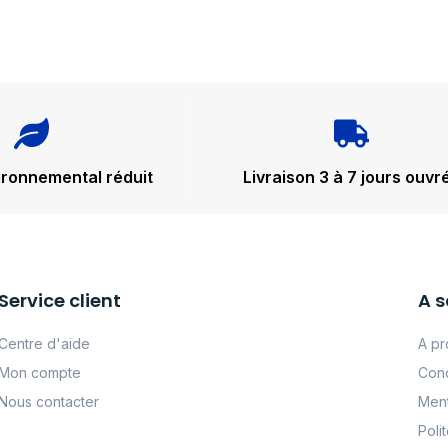
ironnemental réduit
Livraison 3 à 7 jours ouvr
Service client
A s
Centre d'aide
A pr
Mon compte
Cond
Nous contacter
Ment
Poli