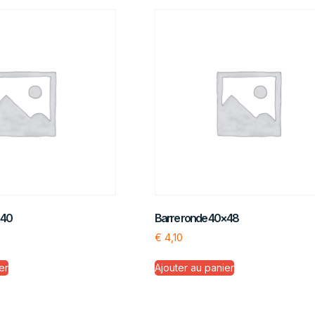
×40
Barre ronde 40×48
€
4,10
er
Ajouter au panier