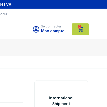
T HTVA
sseur
Se connecter
0
Mon compte
International
Shipment