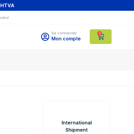
T HTVA
sseur
Se connecter
0
Mon compte
International
Shipment