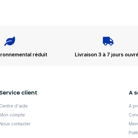
ironnemental réduit
Livraison 3 à 7 jours ouvr
Service client
A s
Centre d'aide
A pr
Mon compte
Cond
Nous contacter
Ment
Poli