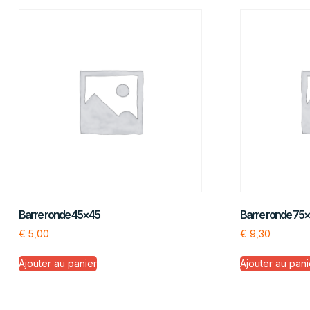
Barre ronde 45×45
Barre ronde 75
€
5,00
€
9,30
Ajouter au panier
Ajouter au pani