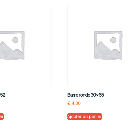
×52
Barre ronde 30×65
€
4,30
er
Ajouter au panier