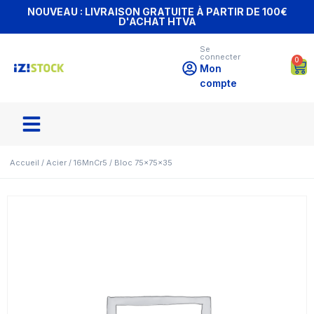
NOUVEAU : LIVRAISON GRATUITE À PARTIR DE 100€
D'ACHAT HTVA
Se
connecter
0
Mon
compte
Accueil
/
Acier
/
16MnCr5
/ Bloc 75x75x35