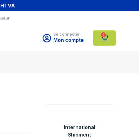
T HTVA
sseur
Se connecter
0
Mon compte
International
Shipment