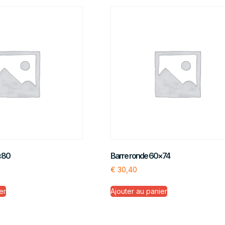
×80
Barre ronde 60×74
€
30,40
er
Ajouter au panier