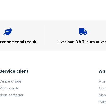
ironnemental réduit
Livraison 3 à 7 jours ouvr
Service client
A s
Centre d'aide
A pr
Mon compte
Cond
Nous contacter
Ment
Poli