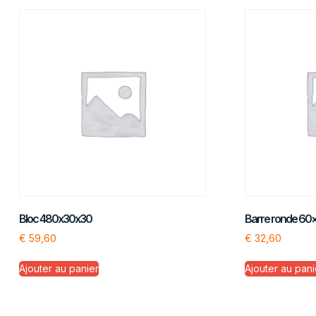
Bloc 480x30x30
Barre ronde 60
€
59,60
€
32,60
Ajouter au panier
Ajouter au pani