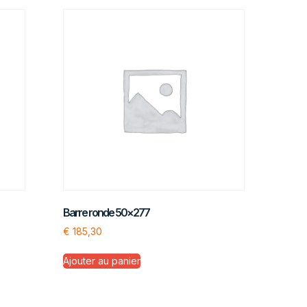
Barre ronde 50×277
€
185,30
Ajouter au panier