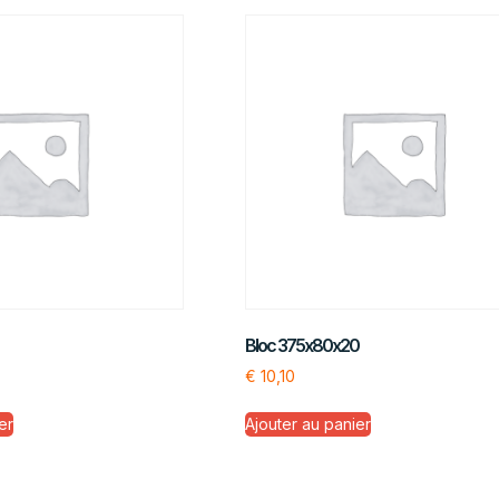
Bloc 375x80x20
€
10,10
er
Ajouter au panier