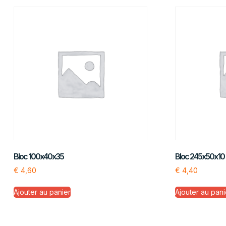
Bloc 100x40x35
Bloc 245x50x10
€
4,60
€
4,40
Ajouter au panier
Ajouter au pani