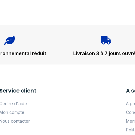
ironnemental réduit
Livraison 3 à 7 jours ouvr
Service client
A s
Centre d'aide
A pr
Mon compte
Cond
Nous contacter
Ment
Poli