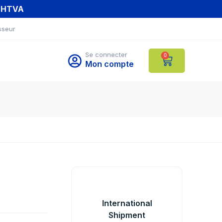
T HTVA
sseur
Se connecter
0
Mon compte
International
Shipment