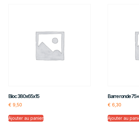
Bloc 380x65x15
Barre ronde 75
€
9,50
€
6,30
Ajouter au panier
Ajouter au pani