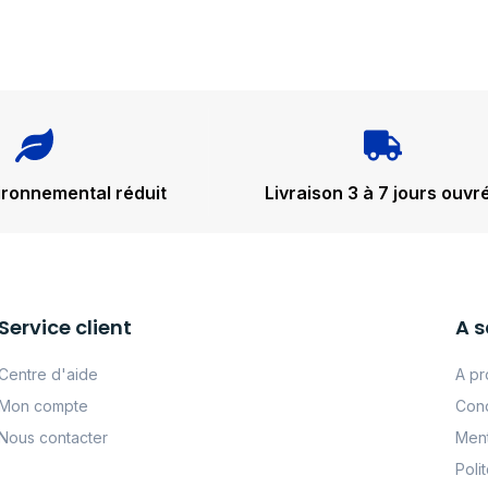
ironnemental réduit
Livraison 3 à 7 jours ouvr
Service client
A s
Centre d'aide
A pr
Mon compte
Cond
Nous contacter
Ment
Poli