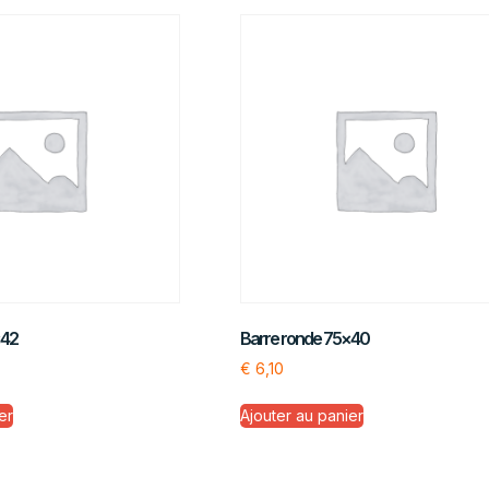
×42
Barre ronde 75×40
€
6,10
er
Ajouter au panier