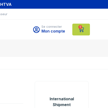
T HTVA
sseur
Se connecter
0
Mon compte
International
Shipment