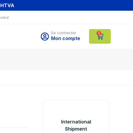
T HTVA
sseur
Se connecter
0
Mon compte
International
Shipment