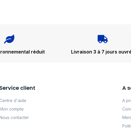
ironnemental réduit
Livraison 3 à 7 jours ouvr
Service client
A s
Centre d'aide
A pr
Mon compte
Cond
Nous contacter
Ment
Poli