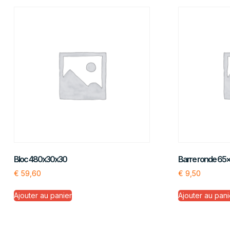
Bloc 480x30x30
Barre ronde 65
€
59,60
€
9,50
Ajouter au panier
Ajouter au pani