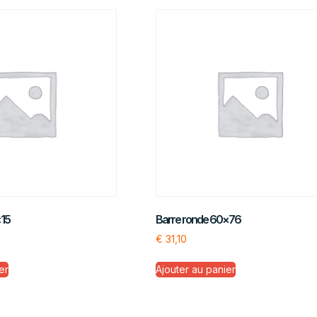
×15
Barre ronde 60×76
€
31,10
er
Ajouter au panier