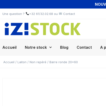
NOUVE
Une question ?
+32 61/32.02.68 ou
Contact
Accueil
Notre stock
Blog
Contact
A 
Accueil
/
Laiton
/
Non repéré
/ Barre ronde 20×60