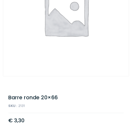
Barre ronde 20×66
SKU :
2131
€
3,30