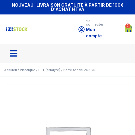
NOUVEAU : LIVRAISON GRATUITE À PARTIR DE 100€
D'ACHAT HTVA
Se
connecter
0
Mon
compte
Accueil
/
Plastique
/
PET (ertalyte)
/ Barre ronde 20×66