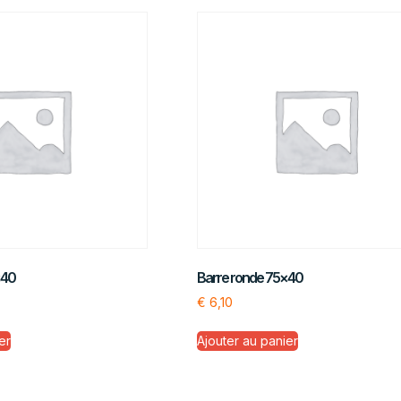
×40
Barre ronde 75×40
€
6,10
er
Ajouter au panier