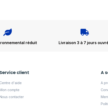
ironnemental réduit
Livraison 3 à 7 jours ouvr
Service client
A s
Centre d'aide
A pr
Mon compte
Cond
Nous contacter
Ment
Poli