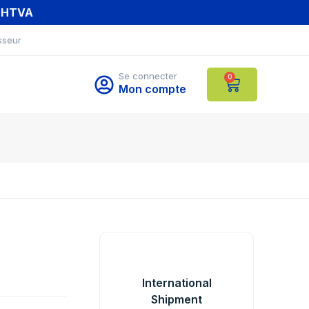
T HTVA
sseur
Se connecter
0
Mon compte
International
Shipment