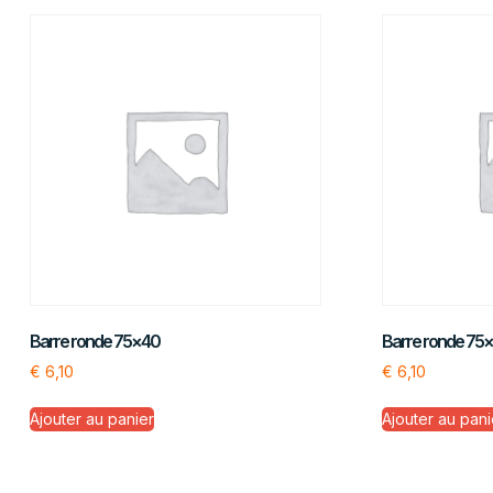
Barre ronde 75×40
Barre ronde 75
€
6,10
€
6,10
Ajouter au panier
Ajouter au pani