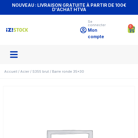
NOUVEAU : LIVRAISON GRATUITE À PARTIR DE 100€
D'ACHAT HTVA
Se
connecter
0
Mon
compte
Accueil
/
Acier
/
S355 brut
/ Barre ronde 35×30