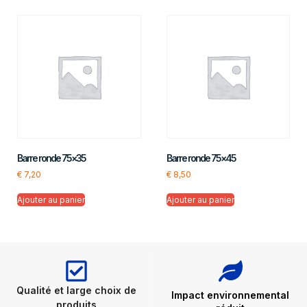
Barre ronde 75×35
Barre ronde 75×45
€
7,20
€
8,50
Ajouter au panier
Ajouter au panier
Qualité et large choix de
Impact environnemental
produits