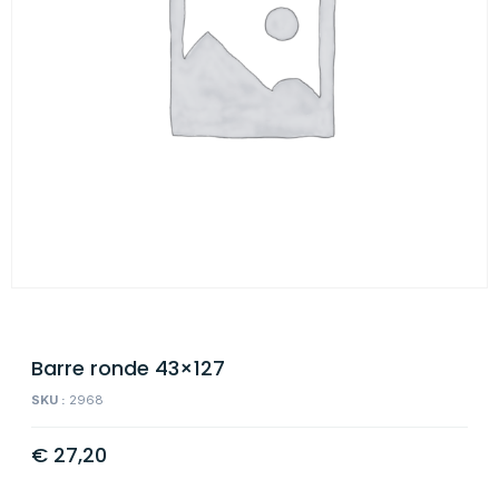
Barre ronde 43×127
SKU :
2968
€
27,20