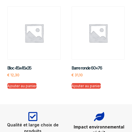
Bloc 45x45x35
Barre ronde 60×76
€
12,30
€
31,10
Ajouter au panier
Ajouter au panier
Qualité et large choix de
Impact environnemental
produits