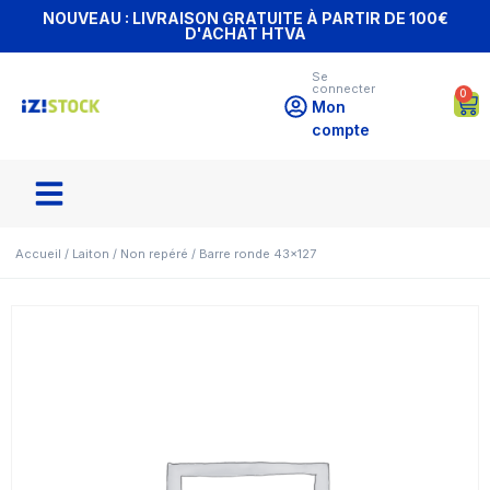
NOUVEAU : LIVRAISON GRATUITE À PARTIR DE 100€
D'ACHAT HTVA
Se
connecter
0
Mon
compte
Accueil
/
Laiton
/
Non repéré
/ Barre ronde 43×127