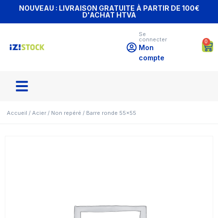
NOUVEAU : LIVRAISON GRATUITE À PARTIR DE 100€
D'ACHAT HTVA
Se
connecter
0
Mon
compte
Accueil
/
Acier
/
Non repéré
/ Barre ronde 55×55