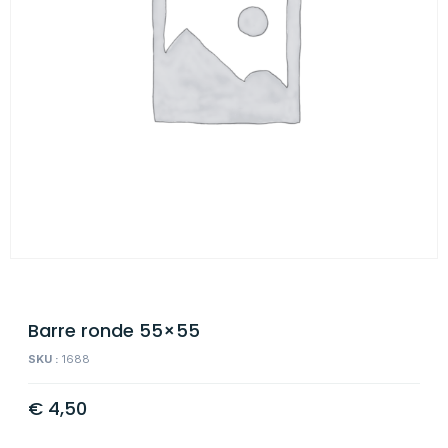
Barre ronde 55×55
SKU :
1688
€
4,50