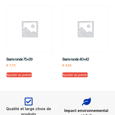
Barre ronde 75×39
Barre ronde 40×42
€
7,70
€
4,50
Ajouter au panier
Ajouter au panier
Qualité et large choix de
Impact environnemental
produits