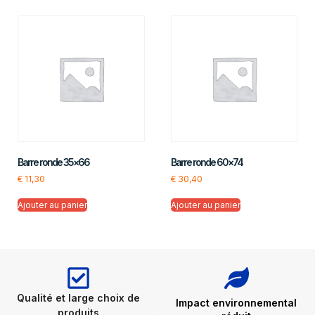
Barre ronde 35×66
Barre ronde 60×74
€
11,30
€
30,40
Ajouter au panier
Ajouter au panier
Qualité et large choix de
Impact environnemental
produits