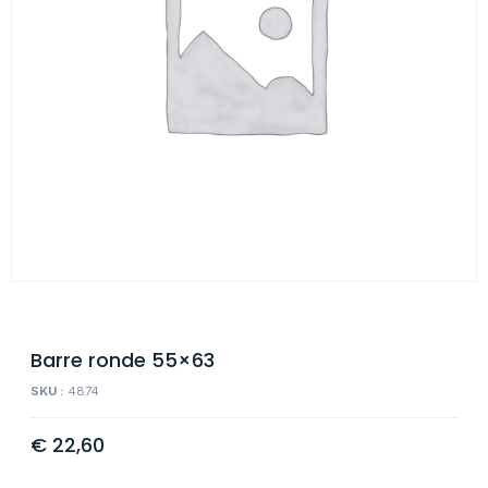
Barre ronde 55×63
SKU :
4874
€
22,60