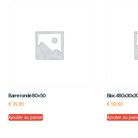
Barre ronde 80×50
Bloc 480x30x3
€
35,90
€
59,60
Ajouter au panier
Ajouter au pani