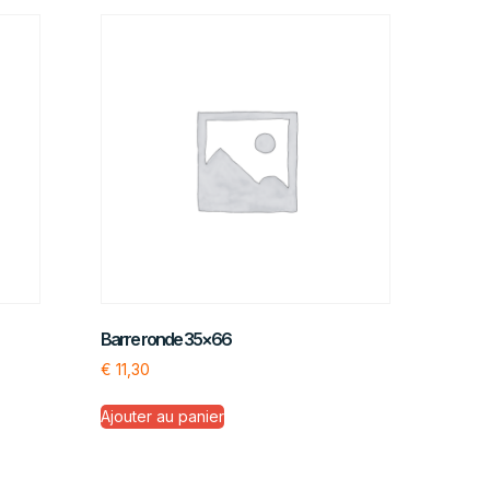
Barre ronde 35×66
€
11,30
Ajouter au panier