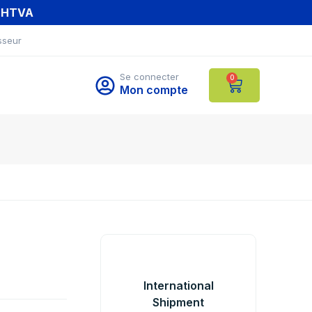
T HTVA
sseur
Se connecter
0
Mon compte
International
Shipment