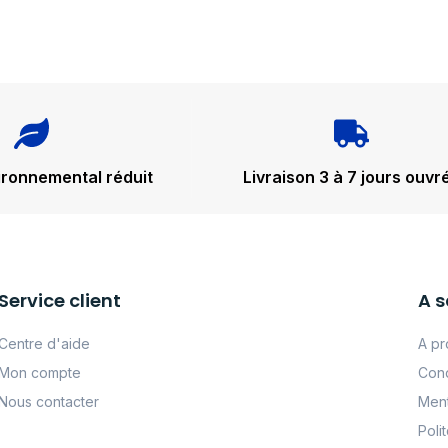
ironnemental réduit
Livraison 3 à 7 jours ouvr
Service client
A s
Centre d'aide
A pr
Mon compte
Cond
Nous contacter
Ment
Poli