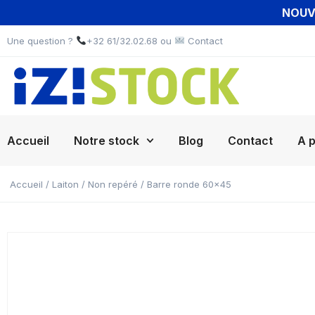
NOUVE
Une question ?
+32 61/32.02.68 ou
Contact
Accueil
Notre stock
Blog
Contact
A 
Accueil
/
Laiton
/
Non repéré
/ Barre ronde 60×45