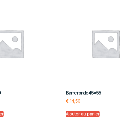
0
Barre ronde 45×55
€
14,50
er
Ajouter au panier