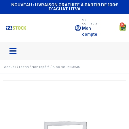
NOUVEAU : LIVRAISON GRATUITE À PARTIR DE 100€
D'ACHAT HTVA
Se
connecter
0
Mon
compte
Accueil
/
Laiton
/
Non repéré
/ Bloc 480x30x30