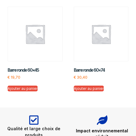
Barre ronde 60×45
Barre ronde 60×74
€
19,70
€
30,40
Ajouter au panier
Ajouter au panier
Qualité et large choix de
Impact environnemental
produits