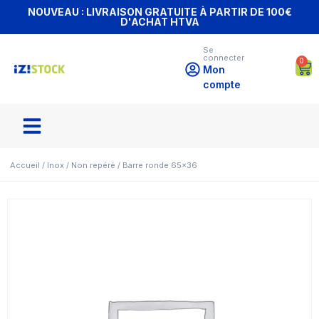
NOUVEAU : LIVRAISON GRATUITE À PARTIR DE 100€
D'ACHAT HTVA
Se
connecter
0
Mon
compte
Accueil
/
Inox
/
Non repéré
/ Barre ronde 65×36