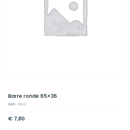
Barre ronde 65×36
SKU :
1809
€
7,80