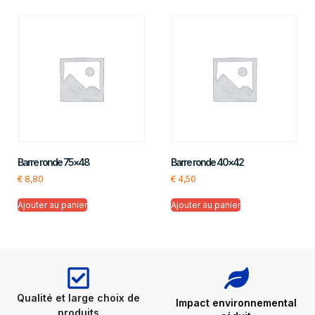
Barre ronde 75×48
Barre ronde 40×42
€
8,80
€
4,50
Ajouter au panier
Ajouter au panier
Qualité et large choix de
Impact environnemental
produits