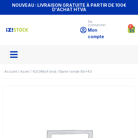
NOUVEAU : LIVRAISON GRATUITE À PARTIR DE 100€
D'ACHAT HTVA
Se
connecter
0
Mon
compte
Accueil
/
Acier
/
42CrMo4 brut
/ Barre ronde 65×43