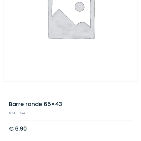
Barre ronde 65×43
SKU :
1543
€
6,90