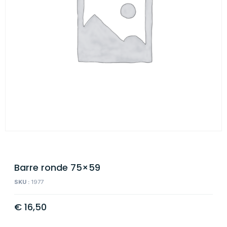
Barre ronde 75×59
SKU :
1977
€
16,50