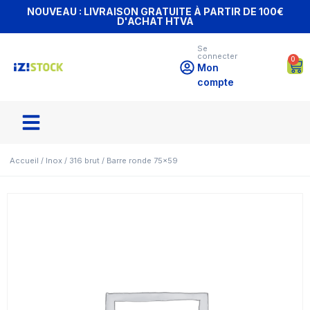
NOUVEAU : LIVRAISON GRATUITE À PARTIR DE 100€
D'ACHAT HTVA
Se
connecter
0
Mon
compte
Accueil
/
Inox
/
316 brut
/ Barre ronde 75×59