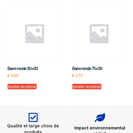
Barre ronde 30×30
Barre ronde 75×39
€
3,60
€
7,70
Ajouter au panier
Ajouter au panier
Qualité et large choix de
Impact environnemental
produits