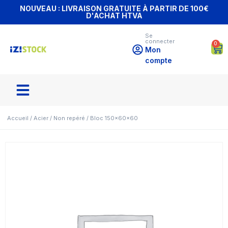
NOUVEAU : LIVRAISON GRATUITE À PARTIR DE 100€
D'ACHAT HTVA
Se
connecter
0
Mon
compte
Accueil
/
Acier
/
Non repéré
/ Bloc 150x60x60