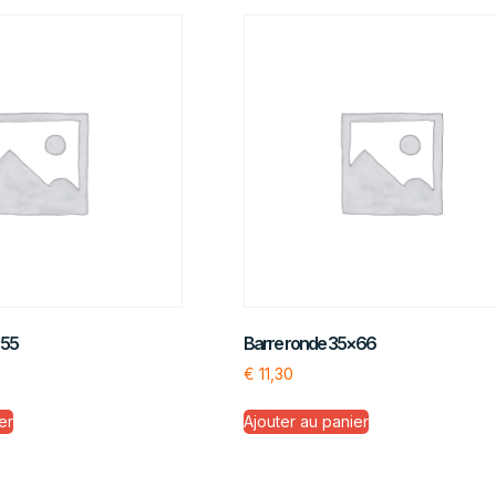
×55
Barre ronde 35×66
€
11,30
er
Ajouter au panier