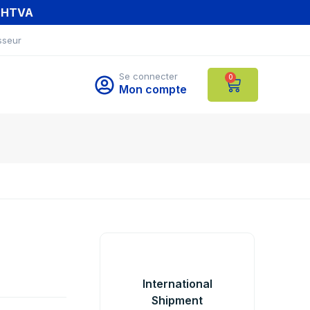
T HTVA
sseur
Se connecter
0
Mon compte
International
Shipment