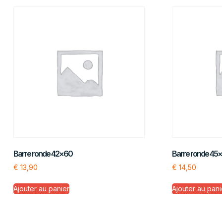
Barre ronde 42×60
Barre ronde 45
€
13,90
€
14,50
Ajouter au panier
Ajouter au pani