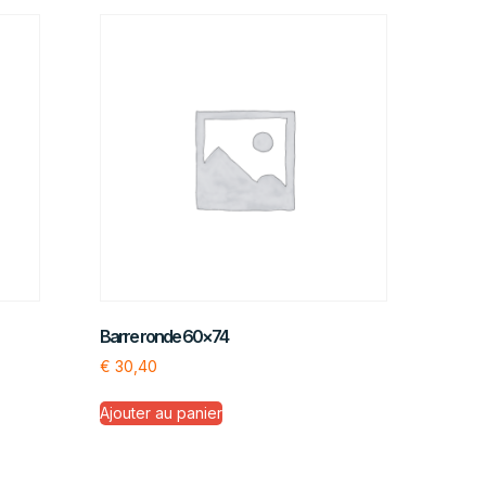
Barre ronde 60×74
€
30,40
Ajouter au panier