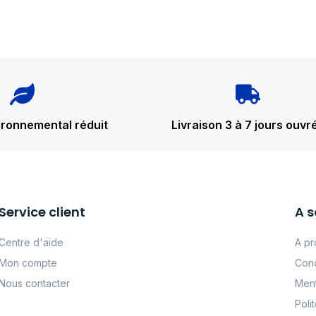
ironnemental réduit
Livraison 3 à 7 jours ouvr
Service client
A s
Centre d'aide
A pr
Mon compte
Cond
Nous contacter
Ment
Poli